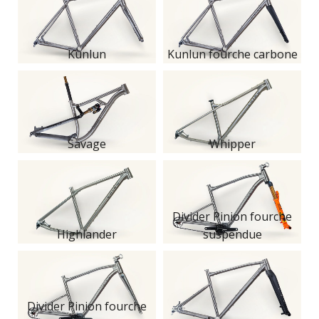
Kunlun
Kunlun fourche carbone
Savage
Whipper
Divider Pinion fourche
Highlander
suspendue
Divider Pinion fourche