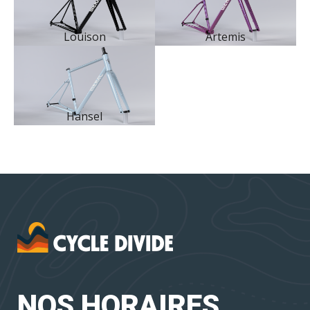
Louison
Artemis
Hansel
NOS HORAIRES